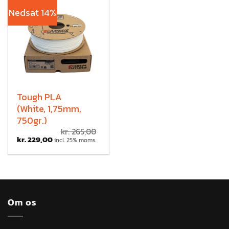
Nedsat 14%
Tough PLA
(White, 1,75mm,
750gr.)
kr.
265,00
kr.
229,00
incl. 25% moms.
Om os