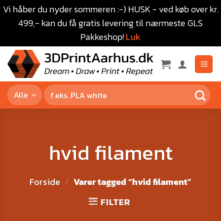
Vi håber du nyder sommeren :-) HUSK - ved køb over kr.
499,- kan du få gratis levering til nærmeste GLS
Pakkeshop!
Luk
hvid filament
Forside
/
Varer tagged “hvid filament”
FILTER