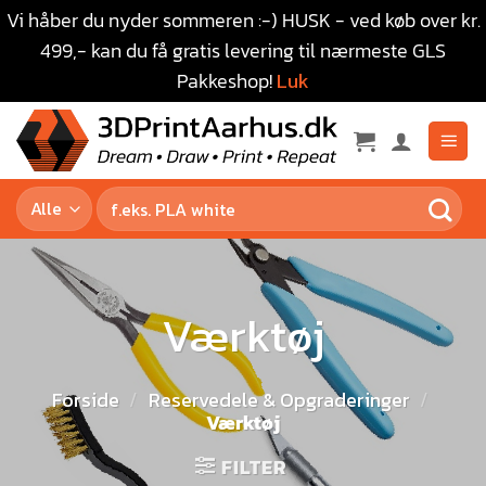
Vi håber du nyder sommeren :-) HUSK - ved køb over kr.
499,- kan du få gratis levering til nærmeste GLS
Pakkeshop!
Luk
Værktøj
Forside
/
Reservedele & Opgraderinger
/
Værktøj
FILTER