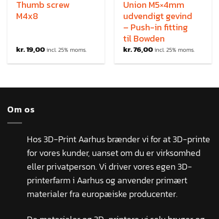
Thumb screw
Union M5×4mm
M4x8
udvendigt gevind
– Push-in fitting
til Bowden
kr.
19,00
kr.
76,00
incl. 25% moms.
incl. 25% moms.
Om os
Hos 3D-Print Aarhus brænder vi for at 3D-printe
for vores kunder, uanset om du er virksomhed
eller privatperson. Vi driver vores egen 3D-
printerfarm i Aarhus og anvender primært
materialer fra europæiske producenter.