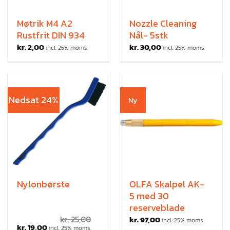
Møtrik M4 A2
Nozzle Cleaning
Rustfrit DIN 934
Nål- 5stk
kr.
2,00
kr.
30,00
incl. 25% moms.
incl. 25% moms.
Nedsat 24%
Ny
Nylonbørste
OLFA Skalpel AK-
5 med 30
reserveblade
kr.
25,00
kr.
97,00
incl. 25% moms.
kr.
19,00
incl. 25% moms.