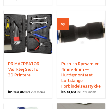
Ny
PRIMACREATOR
Push-in Rørsamler
Værktøj Sæt for
4mm×4mm —
3D Printere
Hurtigmonteret
Luftslange
Forbindelsesstykke
kr.
168,00
kr.
74,00
incl. 25% moms.
incl. 25% moms.