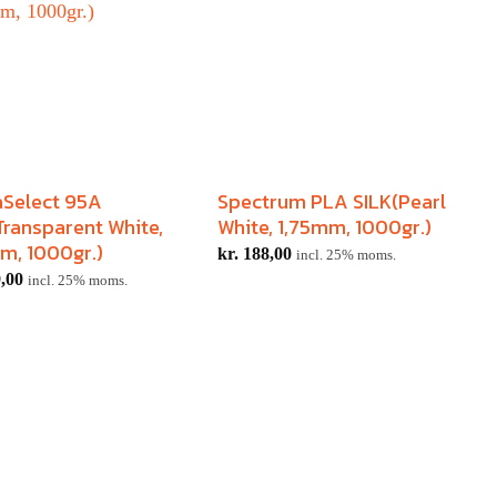
aSelect 95A
Spectrum PLA SILK(Pearl
P
ransparent White,
White, 1,75mm, 1000gr.)
F
m, 1000gr.)
1
kr.
188,00
incl. 25% moms.
,00
k
incl. 25% moms.