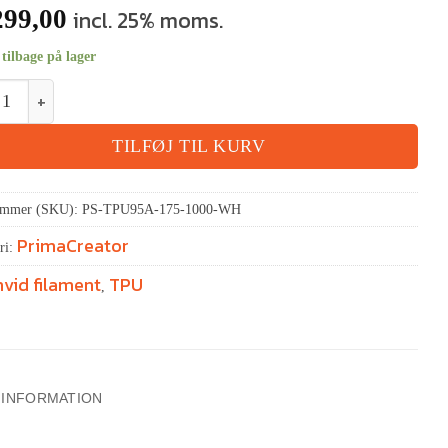
99,00
incl. 25% moms.
tilbage på lager
TILFØJ TIL KURV
ummer (SKU):
PS-TPU95A-175-1000-WH
PrimaCreator
ri:
hvid filament
TPU
,
 INFORMATION