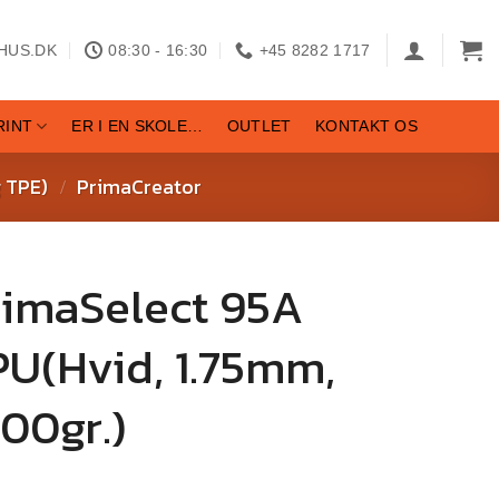
HUS.DK
08:30 - 16:30
+45 8282 1717
RINT
ER I EN SKOLE…
OUTLET
KONTAKT OS
g TPE)
PrimaCreator
/
rimaSelect 95A
U(Hvid, 1.75mm,
00gr.)