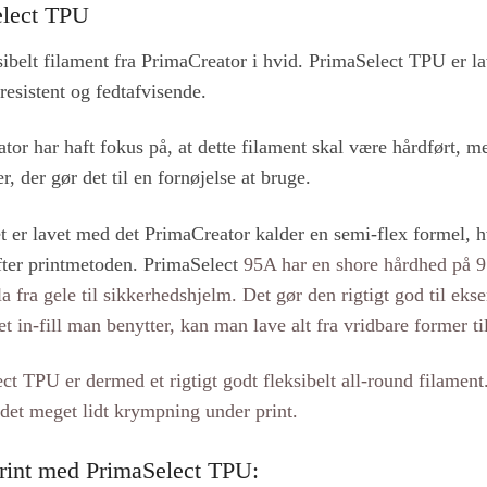
elect TPU
sibelt filament fra PrimaCreator i hvid. PrimaSelect TPU er lav
resistent og fedtafvisende.
tor har haft fokus på, at dette filament skal være hårdført, 
, der gør det til en fornøjelse at bruge.
t er lavet med det PrimaCreator kalder en semi-flex formel, h
 efter printmetoden. PrimaSelect
95A har en shore hårdhed på 9
la fra gele til sikkerhedshjelm. Det gør den rigtigt god til ek
t in-fill man benytter, kan man lave alt fra vridbare forme
ct TPU er dermed et rigtigt godt fleksibelt all-round filament
 det meget lidt krympning under print.
 print med PrimaSelect TPU: