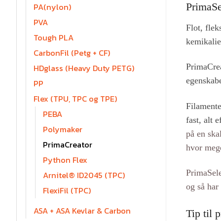
PrimaS
PA(nylon)
PVA
Flot, flek
Tough PLA
kemikalie
CarbonFil (Petg + CF)
PrimaCrea
HDglass (Heavy Duty PETG)
egenskaber
PP
Flex (TPU, TPC og TPE)
Filamente
PEBA
fast, alt
Polymaker
på en ska
PrimaCreator
hvor mege
Python Flex
PrimaSele
Arnitel® ID2045 (TPC)
og så har
FlexiFil (TPC)
ASA + ASA Kevlar & Carbon
Tip til