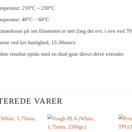
emperatur: 210°C – 230°C
emperatur: 40°C – 60°C
mærksom på om filamentet er tørt (læg det evt. i ovn ved 70°
gerne ved lav hastighed, 15-30mm/s
dste resultat opnås med en dual-gear direct-drive extruder.
TEREDE VARER