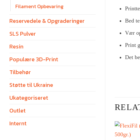
Filament Opbevaring
Printt
Reservedele & Opgraderinger
Bed t
SLS Pulver
Vær op
Print 
Resin
Det be
Populære 3D-Print
Tilbehør
Støtte til Ukraine
Ukategoriseret
RELA
Outlet
Internt