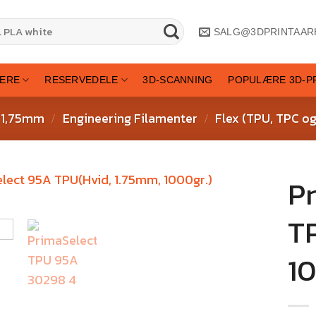
SALG@3DPRINTAAR
TERE
RESERVEDELE
3D-SCANNING
POPULÆRE 3D-P
 1,75mm
Engineering Filamenter
Flex (TPU, TPC o
/
/
P
TP
10