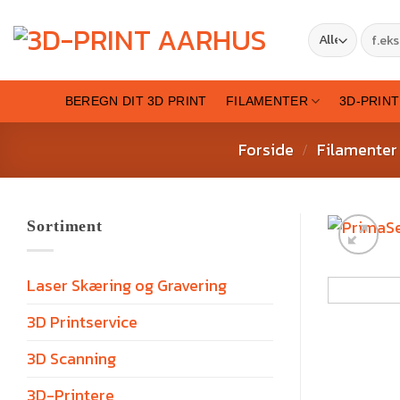
BEREGN DIT 3D PRINT
FILAMENTER
3D-PRIN
Forside
Filamenter
/
Sortiment
Laser Skæring og Gravering
3D Printservice
3D Scanning
3D-Printere