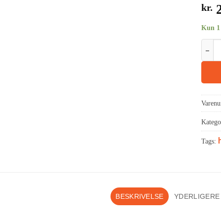
kr.
2
Kun 1 
Varen
Katego
Tags:
BESKRIVELSE
YDERLIGERE