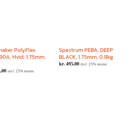
aker PolyFlex
Spectrum PEBA, DEEP
P
0A, Hvid, 1.75mm,
BLACK, 1.75mm, 0.8kg
F
1
kr.
495,00
incl. 25% moms.
,00
k
incl. 25% moms.