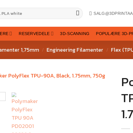
SALG@3DPRINTAA
TERE
RESERVEDELE
3D-SCANNING
POPULÆRE 3D-P
lamenter 1,75mm
Engineering Filamenter
Flex (TP
/
/
P
T
1