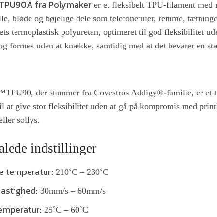
TPU90A fra Polymaker
er et fleksibelt TPU-filament med m
lle, bløde og bøjelige dele som telefonetuier, remme, tætninge
tets termoplastisk polyuretan, optimeret til god fleksibilitet
og formes uden at knække, samtidig med at det bevarer en stæ
TPU90, der stammer fra Covestros Addigy®-familie, er et te
til at give stor fleksibilitet uden at gå på kompromis med prin
ller sollys.
lede indstillinger
e temperatur:
210˚C – 230˚C
hastighed:
30mm/s – 60mm/s
emperatur:
25˚C – 60˚C