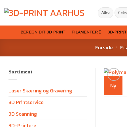
BEREGN DIT 3D PRINT
FILAMENTER
3D-PRIN
Forside
Fi
/
Sortiment
Ny
Laser Skæring og Gravering
3D Printservice
3D Scanning
3D-Printere