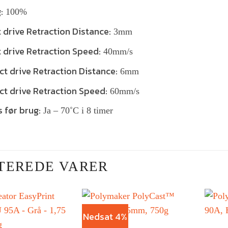
:
100%
t drive Retraction Distance:
3mm
t drive Retraction Speed:
40mm/s
ect drive Retraction Distance:
6mm
ect drive Retraction Speed:
60mm/s
s før brug:
Ja – 70˚C i 8 timer
TEREDE VARER
Nedsat 4%