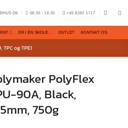
RHUS.DK
08:30 - 16:30
+45 8282 1717
RINT
ER I EN SKOLE…
OUTLET
KONTAKT OS
U, TPC og TPE)
olymaker PolyFlex
PU-90A, Black,
.75mm, 750g