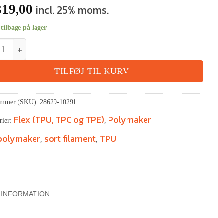
19,00
incl. 25% moms.
tilbage på lager
TILFØJ TIL KURV
ummer (SKU):
28629-10291
Flex (TPU, TPC og TPE)
Polymaker
rier:
,
polymaker
sort filament
TPU
,
,
 INFORMATION