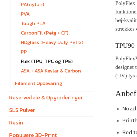
PolyFlex
PA(nylon)
funktione
PVA
høj-kvali
Tough PLA
strækkes 
CarbonFil (Petg + CF)
HDglass (Heavy Duty PETG)
TPU90
PP
PolyFlex™
Flex (TPU, TPC og TPE)
designet 
ASA + ASA Kevlar & Carbon
(UV) lys e
Filament Opbevaring
Anbefa
Reservedele & Opgraderinger
Nozzl
SLS Pulver
Print
Resin
Bed t
Populære 3D-Print