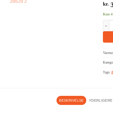
kr.
3
Kun 4 
Varen
Katego
Tags:
BESKRIVELSE
YDERLIGERE