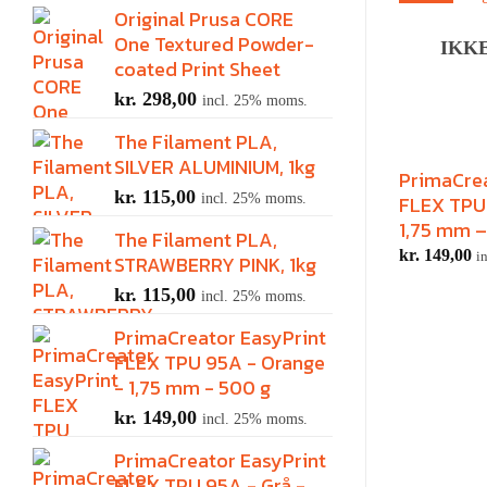
Original Prusa CORE
One Textured Powder-
IKK
coated Print Sheet
kr.
298,00
incl. 25% moms.
The Filament PLA,
SILVER ALUMINIUM, 1kg
PrimaCrea
kr.
115,00
incl. 25% moms.
FLEX TPU 
1,75 mm –
The Filament PLA,
kr.
149,00
i
STRAWBERRY PINK, 1kg
kr.
115,00
incl. 25% moms.
PrimaCreator EasyPrint
FLEX TPU 95A - Orange
- 1,75 mm - 500 g
kr.
149,00
incl. 25% moms.
PrimaCreator EasyPrint
FLEX TPU 95A - Grå -