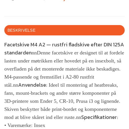
BESKRIVELSE
Facetskive M4 A2 — rustfri fladskive efter DIN 125A
standarden
nnDenne facetskive er designet til at fordele
lasten under møtrikken eller hovedet på en insexbolt, så
overfladen på det monterede materiale ikke beskadiges.
M4-passende og fremstillet i A2-80 rustfrit
Anvendelse:
stål.nn
Ideel til montering af heatbreaks,
fans, mount-brackets og andre større komponenter på
3D-printere som Ender 5, CR-10, Prusa i3 og lignende.
Skiven beskytter både print-bordet og komponenterne
Specifikationer:
mod at blive skåret ind eller ruste.nn
• Varemærke: Insex