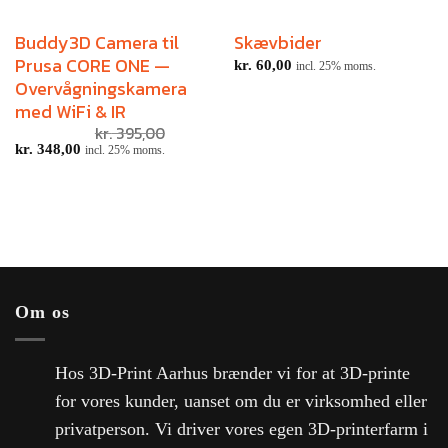
Buddy3D Camera til
Skævbider
Prusa CORE ONE —
kr.
60,00
incl. 25% moms.
Overvågningskamera
med WiFi & IR
kr.
395,00
kr.
348,00
incl. 25% moms.
Om os
Hos 3D-Print Aarhus brænder vi for at 3D-printe
for vores kunder, uanset om du er virksomhed eller
privatperson. Vi driver vores egen 3D-printerfarm i