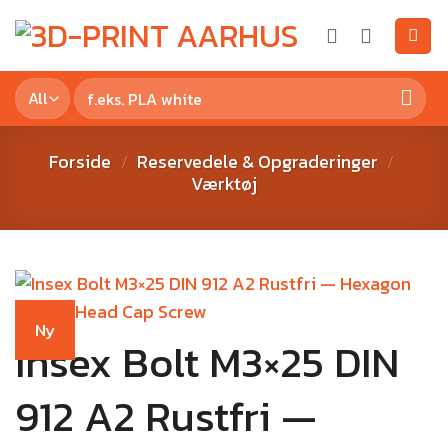
Forside
Reservedele & Opgraderinger
/
/
Værktøj
Ny
Insex Bolt M3×25 DIN
912 A2 Rustfri —