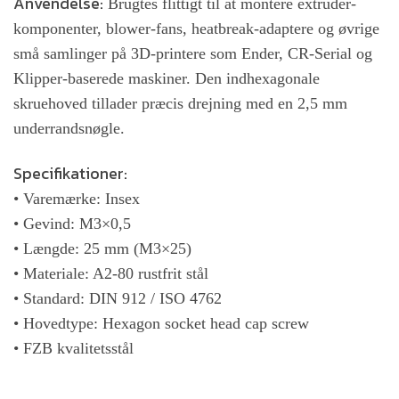
Anvendelse:
Brugtes flittigt til at montere extruder-
komponenter, blower-fans, heatbreak-adaptere og øvrige
små samlinger på 3D-printere som Ender, CR-Serial og
Klipper-baserede maskiner. Den indhexagonale
skruehoved tillader præcis drejning med en 2,5 mm
underrandsnøgle.
Specifikationer:
• Varemærke: Insex
• Gevind: M3×0,5
• Længde: 25 mm (M3×25)
• Materiale: A2-80 rustfrit stål
• Standard: DIN 912 / ISO 4762
• Hovedtype: Hexagon socket head cap screw
• FZB kvalitetsstål