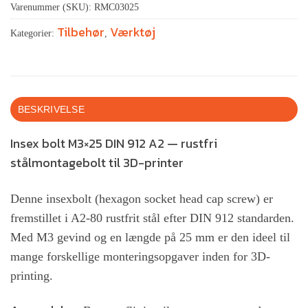
Varenummer (SKU):
RMC03025
Tilbehør
Værktøj
Kategorier:
,
BESKRIVELSE
Insex bolt M3×25 DIN 912 A2 — rustfri
stålmontagebolt til 3D-printer
Denne insexbolt (hexagon socket head cap screw) er
fremstillet i A2-80 rustfrit stål efter DIN 912 standarden.
Med M3 gevind og en længde på 25 mm er den ideel til
mange forskellige monteringsopgaver inden for 3D-
printing.