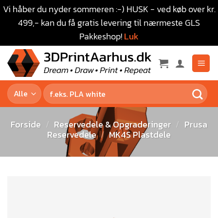
Vi håber du nyder sommeren :-) HUSK - ved køb over kr.
499,- kan du få gratis levering til nærmeste GLS
Pakkeshop!
Luk
Forside
/
Reservedele & Opgraderinger
/
Prusa
Reservedele
/
MK4S Plastdele