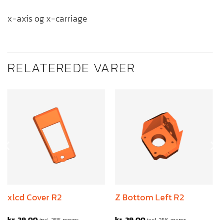
x-axis og x-carriage
RELATEREDE VARER
xlcd Cover R2
Z Bottom Left R2
kr.
29,00
kr.
29,00