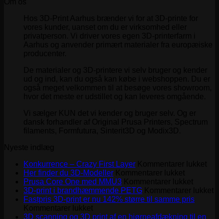
oprindelige
aktuelle
Om os
pris
pris
Hos 3D-Print Aarhus brænder vi for at 3D-printe for
var:
er:
vores kunder, uanset om du er virksomhed eller
kr. 155,00.
kr. 131,75.
privatperson. Vi driver vores egen 3D-printerfarm i
Aarhus og anvender primært materialer fra europæiske
producenter.
De materialer og 3D-printere vi selv bruger og kender
ud og ind, kan du også kan købe i webshoppen. Du er
også meget velkommen til at besøge vores showroom,
hvor det meste er udstillet og kan leveres omgående.
Vi sælger KUN det vi kender og bruger selv. Og er
dansk forhandler af Original Prusa Printers, Spectrum
filaments, Formfutura, Sinterit3D og Modix3D.
Nyeste indlæg
til
Konkurrence – Crazy First Layer
Kommentarer lukket
til
Kon
Her finder du 3D-Modeller
Kommentarer lukket
Her
til
–
Prusa Core One med MMU3
Kommentarer lukket
finder
Prusa
Cra
til
3D-print i brandhæmmende PETG
Kommentarer lukket
du
Core
Firs
3
Fastpris 3D-print er nu 142% større til samme pris
til
3D-
One
Lay
p
Kommentarer lukket
Fastpris
Modeller
med
i
3D scanning og 3D print af en hjørneafdækning til en