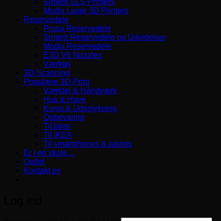
Sinterit SLS Printers
Modix Large 3D Printers
Reservedele
Prusa Reservedele
Sinterit Reservedele og Udvidelser
Modix Reservedele
E3D V6 Nozzles
Værktøj
3D-Scanning
Populære 3D-Print
Værktøj & Håndværk
Hus & Have
Kunst & Udsmykning
Opbevaring
Til bilen
Til IKEA
Til smartphones & tablets
Er I en skole…
Outlet
Kontakt os
Log ind