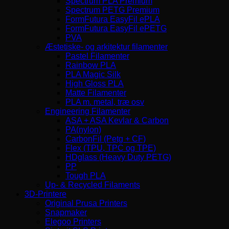
Spectrum PLA Premium
Spectrum PETG Premium
FormFutura EasyFil ePLA
FormFutura EasyFil ePETG
PVA
Æstetiske- og arkitektur filamenter
Pastel Filamenter
Rainbow PLA
PLA Magic Silk
High Gloss PLA
Matte Filamenter
PLA m. metal, træ osv
Engineering Filamenter
ASA + ASA Kevlar & Carbon
PA(nylon)
CarbonFil (Petg + CF)
Flex (TPU, TPC og TPE)
HDglass (Heavy Duty PETG)
PP
Tough PLA
Up- & Recycled Filaments
3D-Printere
Original Prusa Printers
Snapmaker
Elegoo Printers