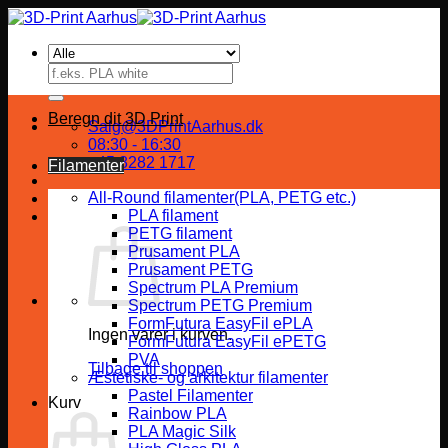
Fortsæt
til
indhold
Søg
efter:
Beregn dit 3D Print
Salg@3DPrintAarhus.dk
08:30 - 16:30
+45 8282 1717
Filamenter
All-Round filamenter(PLA, PETG etc.)
PLA filament
PETG filament
Prusament PLA
Prusament PETG
Spectrum PLA Premium
Spectrum PETG Premium
FormFutura EasyFil ePLA
Ingen varer i kurven.
FormFutura EasyFil ePETG
PVA
Tilbage til shoppen
Æstetiske- og arkitektur filamenter
Pastel Filamenter
Kurv
Rainbow PLA
PLA Magic Silk