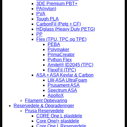
3DE Premium PBT+
PA(nylon)
PVA
Tough PLA
CarbonFil (Petg + CF)
HDglass (Heavy Duty PETG)
PP
Flex (TPU, TPC og TPE)
PEBA
Polymaker
PrimaCreator
Python Flex
Arnitel® ID2045 (TPC)
FlexiFil (TPC)
ASA + ASA Kevlar & Carbon
LW-ASA UltraFoam
Prusament ASA
Spectrum ASA
ApolloX
Filament Opbevaring
Reservedele & Opgraderinger
Prusa Reservedele
CORE One L plastdele
Core One/+ plastdele
Core One L Reservedele