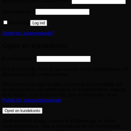
Påkrævet
Brugernavn eller e-mailadresse
*
Påkrævet
Adgangskode
*
Husk mig
Log ind
Mistet din adgangskode?
Opret en kundekonto
Påkrævet
E-mailadresse
*
Et link til en side, hvor du kan oprette en ny adgangskode, vil
blive sendt til din e-mailadresse.
Dine personlige data vil blive anvendt til at understøtte din
brugeroplevelse på webshoppen, til at administrere adgang
til din konto, og til andre formål, som er beskrevet i vores
Politik for personoplysninger
.
Opret en kundekonto
Dette websted bruger cookies til at tilbyde dig en bedre
browseroplevelse. Ved at fortsætte på denne hjemmeside