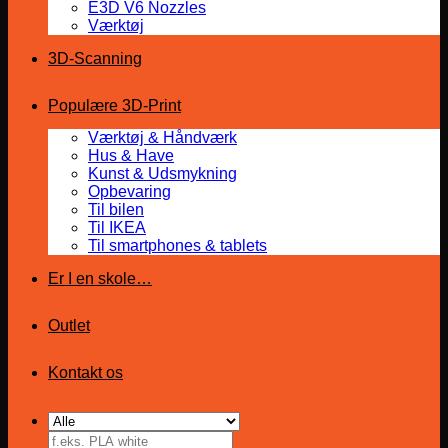
E3D V6 Nozzles
Værktøj
3D-Scanning
Populære 3D-Print
Værktøj & Håndværk
Hus & Have
Kunst & Udsmykning
Opbevaring
Til bilen
Til IKEA
Til smartphones & tablets
Er I en skole…
Outlet
Kontakt os
Søg