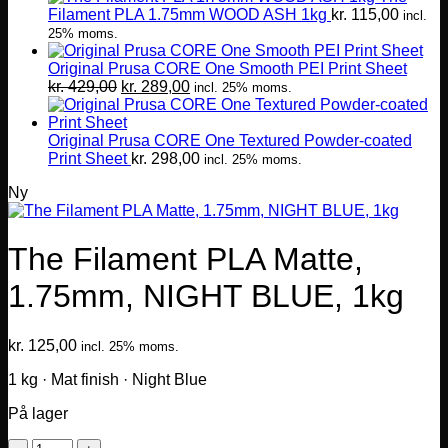
Filament PLA 1.75mm WOOD ASH 1kg
kr.
115,00
incl.
25% moms.
Original Prusa CORE One Smooth PEI Print Sheet
Den
Den
kr.
429,00
kr.
289,00
incl. 25% moms.
oprindelige
aktuelle
pris
pris
var:
er:
Original Prusa CORE One Textured Powder-coated
kr. 429,00.
kr. 289,00.
Print Sheet
kr.
298,00
incl. 25% moms.
Ny
The Filament PLA Matte,
1.75mm, NIGHT BLUE, 1kg
kr.
125,00
incl. 25% moms.
1 kg · Mat finish · Night Blue
På lager
The