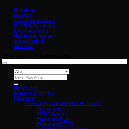
Kontakt os
Bloggen
Om 3D-Print Aarhus
GDPR & Persondata
EAN Fakturering
Handelsbetingelser
Job og Praktik
Webshop
Copyright 2026 ©
Reflectas ApS
Søg
efter:
Nyhedsbrev
Beregn dit 3D Print
Filamenter
All-Round filamenter(PLA, PETG etc.)
PLA filament
PETG filament
Prusament PLA
Prusament PETG