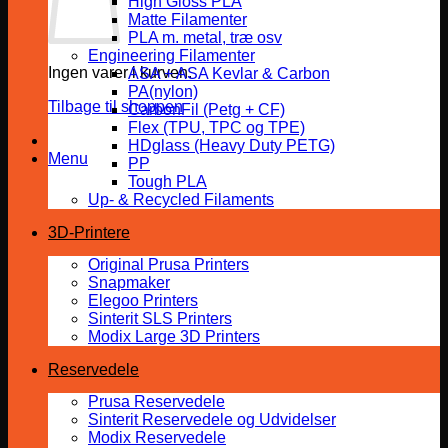
High Gloss PLA
Matte Filamenter
PLA m. metal, træ osv
Engineering Filamenter
Ingen varer i kurven.
ASA + ASA Kevlar & Carbon
PA(nylon)
Tilbage til shoppen
CarbonFil (Petg + CF)
Flex (TPU, TPC og TPE)
HDglass (Heavy Duty PETG)
Menu
PP
Tough PLA
Up- & Recycled Filaments
3D-Printere
Original Prusa Printers
Snapmaker
Elegoo Printers
Sinterit SLS Printers
Modix Large 3D Printers
Reservedele
Prusa Reservedele
Sinterit Reservedele og Udvidelser
Modix Reservedele