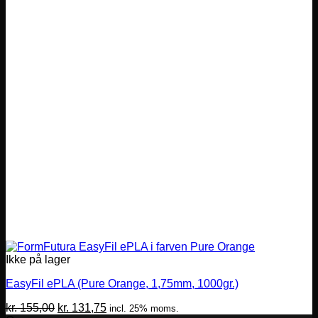
Ikke på lager
EasyFil ePLA (Pure Orange, 1,75mm, 1000gr.)
Den
Den
kr.
155,00
kr.
131,75
incl. 25% moms.