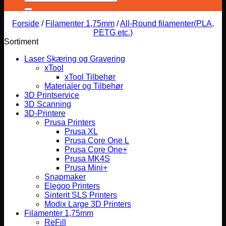
efter:
Forside
/
Filamenter 1,75mm
/
All-Round filamenter(PLA,
PETG etc.)
Sortiment
Laser Skæring og Gravering
xTool
xTool Tilbehør
Materialer og Tilbehør
3D Printservice
3D Scanning
3D-Printere
Prusa Printers
Prusa XL
Prusa Core One L
Prusa Core One+
Prusa MK4S
Prusa Mini+
Snapmaker
Elegoo Printers
Sinterit SLS Printers
Modix Large 3D Printers
Filamenter 1,75mm
ReFill