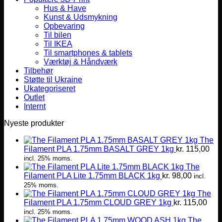
Hus & Have
Kunst & Udsmykning
Opbevaring
Til bilen
Til IKEA
Til smartphones & tablets
Værktøj & Håndværk
Tilbehør
Støtte til Ukraine
Ukategoriseret
Outlet
Internt
Nyeste produkter
The
Filament PLA 1.75mm BASALT GREY 1kg
kr.
115,00
incl. 25% moms.
The
Filament PLA Lite 1.75mm BLACK 1kg
kr.
98,00
incl.
25% moms.
The
Filament PLA 1.75mm CLOUD GREY 1kg
kr.
115,00
incl. 25% moms.
The