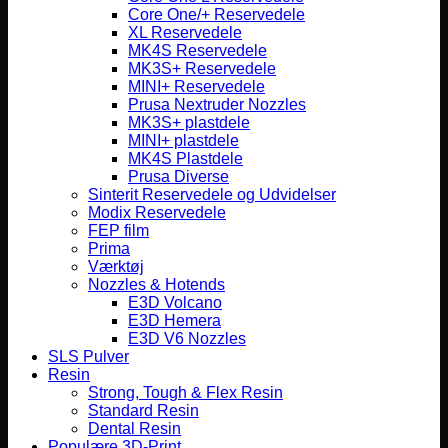
Core One/+ Reservedele
XL Reservedele
MK4S Reservedele
MK3S+ Reservedele
MINI+ Reservedele
Prusa Nextruder Nozzles
MK3S+ plastdele
MINI+ plastdele
MK4S Plastdele
Prusa Diverse
Sinterit Reservedele og Udvidelser
Modix Reservedele
FEP film
Prima
Værktøj
Nozzles & Hotends
E3D Volcano
E3D Hemera
E3D V6 Nozzles
SLS Pulver
Resin
Strong, Tough & Flex Resin
Standard Resin
Dental Resin
Populære 3D-Print