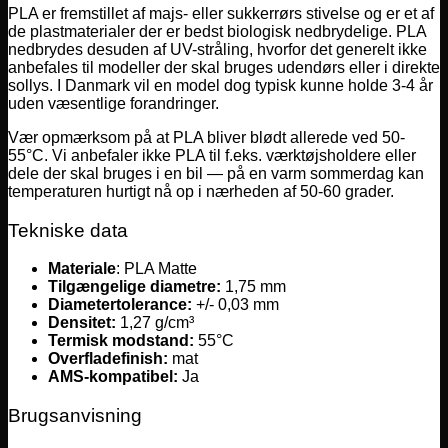
PLA er fremstillet af majs- eller sukkerrørs stivelse og er et af
de plastmaterialer der er bedst biologisk nedbrydelige. PLA
nedbrydes desuden af UV-stråling, hvorfor det generelt ikke
anbefales til modeller der skal bruges udendørs eller i direkte
sollys. I Danmark vil en model dog typisk kunne holde 3-4 år
uden væsentlige forandringer.
Vær opmærksom på at PLA bliver blødt allerede ved 50-
55°C. Vi anbefaler ikke PLA til f.eks. værktøjsholdere eller
dele der skal bruges i en bil — på en varm sommerdag kan
temperaturen hurtigt nå op i nærheden af 50-60 grader.
Tekniske data
Materiale
: PLA Matte
Tilgængelige diametre:
1,75 mm
Diametertolerance:
+/- 0,03 mm
Densitet:
1,27 g/cm³
Termisk modstand:
55°C
Overfladefinish:
mat
AMS-kompatibel:
Ja
Brugsanvisning