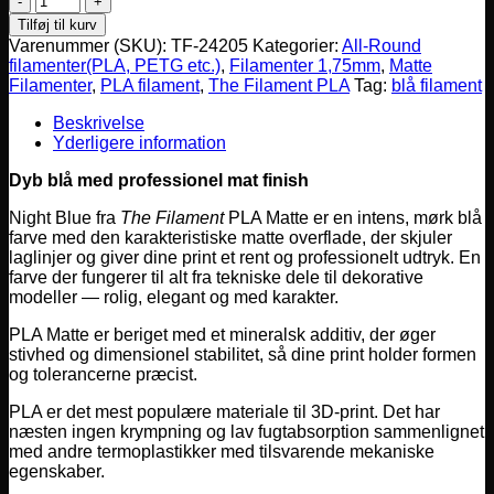
Filament
Tilføj til kurv
PLA
Varenummer (SKU):
TF-24205
Kategorier:
All-Round
Matte,
filamenter(PLA, PETG etc.)
,
Filamenter 1,75mm
,
Matte
1.75mm,
Filamenter
,
PLA filament
,
The Filament PLA
Tag:
blå filament
NIGHT
BLUE,
Beskrivelse
1kg
Yderligere information
antal
Dyb blå med professionel mat finish
Night Blue fra
The Filament
PLA Matte er en intens, mørk blå
farve med den karakteristiske matte overflade, der skjuler
laglinjer og giver dine print et rent og professionelt udtryk. En
farve der fungerer til alt fra tekniske dele til dekorative
modeller — rolig, elegant og med karakter.
PLA Matte er beriget med et mineralsk additiv, der øger
stivhed og dimensionel stabilitet, så dine print holder formen
og tolerancerne præcist.
PLA er det mest populære materiale til 3D-print. Det har
næsten ingen krympning og lav fugtabsorption sammenlignet
med andre termoplastikker med tilsvarende mekaniske
egenskaber.