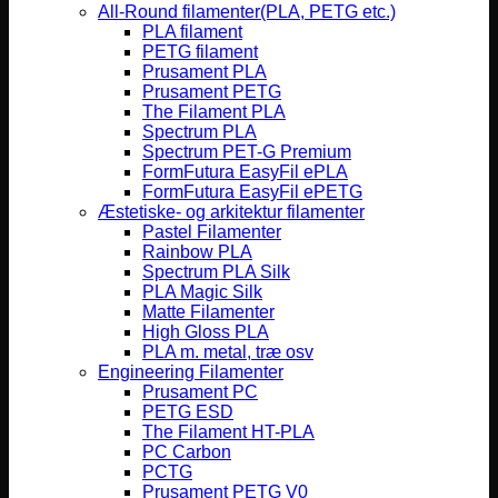
All-Round filamenter(PLA, PETG etc.)
PLA filament
PETG filament
Prusament PLA
Prusament PETG
The Filament PLA
Spectrum PLA
Spectrum PET-G Premium
FormFutura EasyFil ePLA
FormFutura EasyFil ePETG
Æstetiske- og arkitektur filamenter
Pastel Filamenter
Rainbow PLA
Spectrum PLA Silk
PLA Magic Silk
Matte Filamenter
High Gloss PLA
PLA m. metal, træ osv
Engineering Filamenter
Prusament PC
PETG ESD
The Filament HT-PLA
PC Carbon
PCTG
Prusament PETG V0