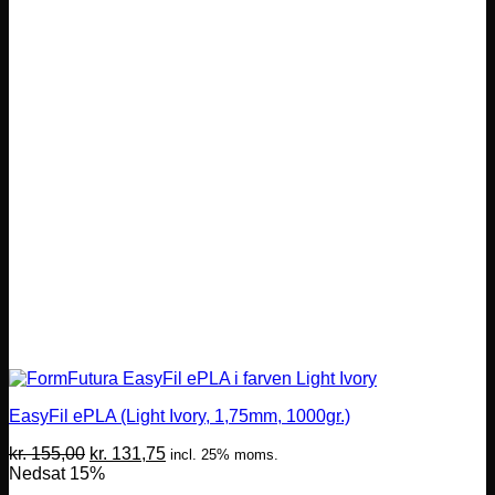
EasyFil ePLA (Light Ivory, 1,75mm, 1000gr.)
Den
Den
kr.
155,00
kr.
131,75
incl. 25% moms.
oprindelige
aktuelle
Nedsat 15%
pris
pris