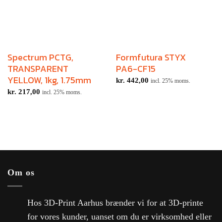
Spectrum PCTG,
Formfutura STYX
TRANSPARENT
PA6-CF15
YELLOW, 1kg, 1.75mm
kr.
442,00
incl. 25% moms.
kr.
217,00
incl. 25% moms.
Om os
Hos 3D-Print Aarhus brænder vi for at 3D-printe
for vores kunder, uanset om du er virksomhed eller