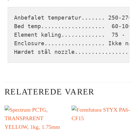
Anbefalet temperatur....... 250-270°
Bed temp...................  60-100°
Element køling.............  75 - 10
Enclosure.................. Ikke nød
Hærdet stål nozzle................ N
RELATEREDE VARER