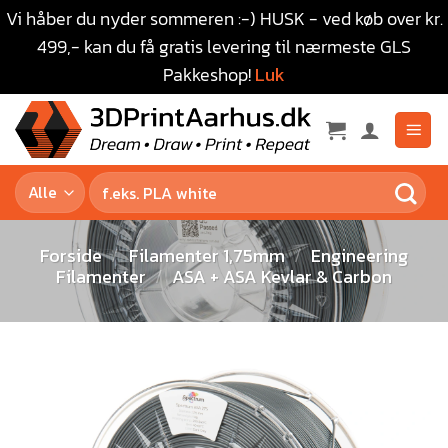
Vi håber du nyder sommeren :-) HUSK - ved køb over kr.
499,- kan du få gratis levering til nærmeste GLS
Pakkeshop!
Luk
Forside
/
Filamenter 1,75mm
/
Engineering
Filamenter
/
ASA + ASA Kevlar & Carbon