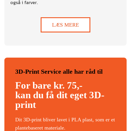
også i farver.
LÆS MERE
3D-Print Service alle har råd til
For bare kr. 75,-
kan du få dit eget 3D-
print
Dit 3D-print bliver lavet i PLA plast, som er et
plantebaseret materiale.