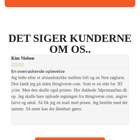
DET SIGER KUNDERNE
OM OS..
Kim Nielsen
Henr









En overraskende oplevelse
Super
Jeg ledte efter et afstandsstykke mellem loft og en Nest røglarm.
Har nu
Den fandt jeg på siden thingiverse.com. Som er en side for 3D
profes
print. Men den skulle også printes. Her dukkede 3dprintaarhus.dk
fordel
op. Jeg skulle bare uploade tegningen fra thingiverse.com, angive
over 5
farve og antal. Så fik jeg en mail med prisen. Jeg bestilte med det
laved
samme. Så nemt kan det åbenbart gøres.
bruge 