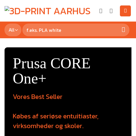
Prusa CORE
One+
Vores Best Seller
Købes af seriøse entuitiaster,
virksomheder og skoler.