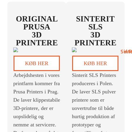
ORIGINAL
SINTERIT
PRUSA
SLS
3D
3D
PRINTERE
PRINTERE
KØB HER
KØB HER
Arbejdshesten i vores
Sinterit SLS Printers
printfarm kommer fra
produceres i Polen.
Prusa Printers i Prag.
De laver SLS pulver
De laver klippestabile
printere som er
3D-printere, der er
uovertrufne til både
uopslidelig og
hurtig produktion af
nemme at servicere.
prototyper og