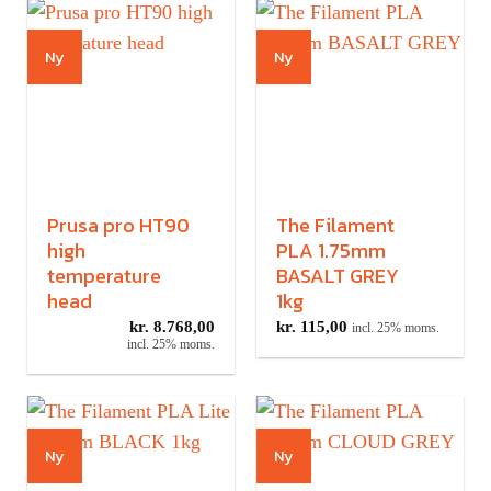
Ny
Ny
Prusa pro HT90
The Filament
high
PLA 1.75mm
temperature
BASALT GREY
head
1kg
kr.
8.768,00
kr.
115,00
incl. 25% moms.
incl. 25% moms.
Ny
Ny