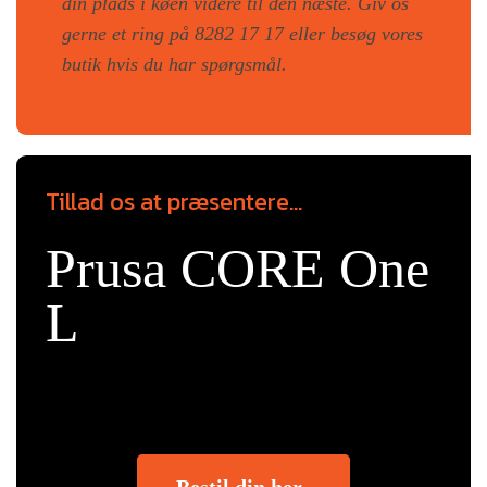
din plads i køen videre til den næste. Giv os
gerne et ring på 8282 17 17 eller besøg vores
butik hvis du har spørgsmål.
Tillad os at præsentere...
Prusa CORE One
L
Bestil din her..