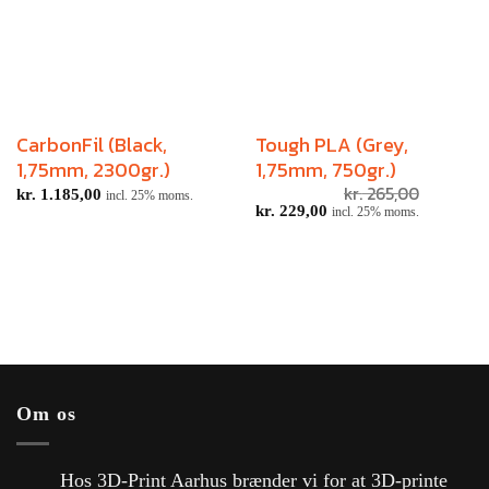
CarbonFil (Black,
Tough PLA (Grey,
1,75mm, 2300gr.)
1,75mm, 750gr.)
kr.
265,00
kr.
1.185,00
incl. 25% moms.
kr.
229,00
incl. 25% moms.
Om os
Hos 3D-Print Aarhus brænder vi for at 3D-printe