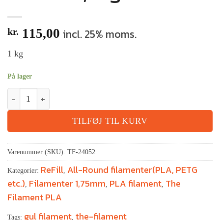
kr.
115,00
incl. 25% moms.
1 kg
På lager
TILFØJ TIL KURV
Varenummer (SKU):
TF-24052
ReFill
All-Round filamenter(PLA, PETG
Kategorier:
,
etc.)
Filamenter 1,75mm
PLA filament
The
,
,
,
Filament PLA
gul filament
the-filament
Tags:
,