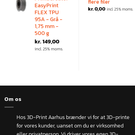
flere filer
EasyPrint
kr.
0,00
incl. 25% moms.
FLEX TPU
95A - Grå -
1,75 mm -
500 g
kr.
149,00
incl. 25% moms.
Om os
Hos 3D-Print Aarhus brænder vi for at 3D-printe
for vores kunder, uanset om du er virksomhed
eller privatperson. Vi driver vores egen 3D-