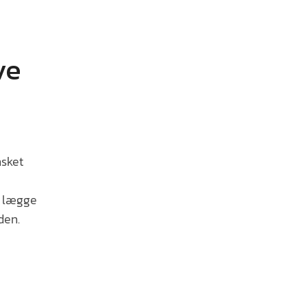
ve
nsket
du lægge
den.