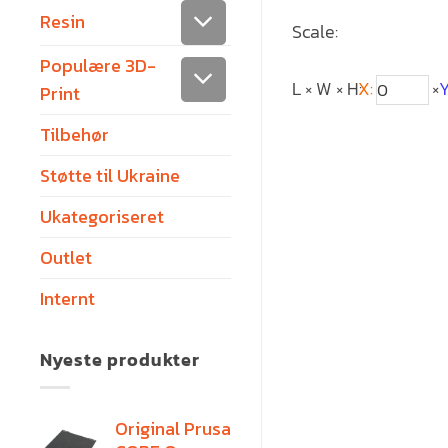
Resin
Scale:
Populære 3D-
L × W × H:
X:
×
Y
Print
Tilbehør
Støtte til Ukraine
Ukategoriseret
Outlet
Internt
Nyeste produkter
Original Prusa