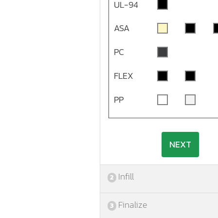
UL-94
ASA
PC
FLEX
PP
NEXT
Infill
2
Finalize
3