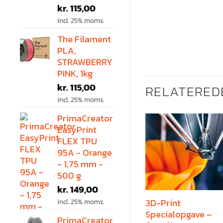
kr.
115,00
incl. 25% moms.
The Filament
PLA,
STRAWBERRY
PINK, 1kg
kr.
115,00
RELATERED
incl. 25% moms.
PrimaCreator
EasyPrint
FLEX TPU
95A - Orange
- 1,75 mm -
500 g
kr.
149,00
incl. 25% moms.
3D-Print
Specialopgave –
PrimaCreator