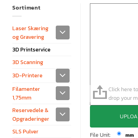
Sortiment
Laser Skæring
og Gravering
3D Printservice
3D Scanning
3D-Printere
Filamenter
Click here t
1,75mm
drop your m
Reservedele &
UPLOA
Opgraderinger
SLS Pulver
File Unit:
mm