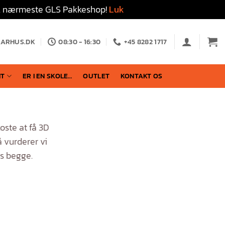
 til nærmeste GLS Pakkeshop!
Luk
AARHUS.DK
08:30 - 16:30
+45 8282 1717
NT
ER I EN SKOLE…
OUTLET
KONTAKT OS
oste at få 3D
å vurderer vi
os begge.