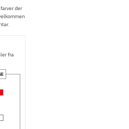
 farver der
 velkommen
ntar.
er fra
GE