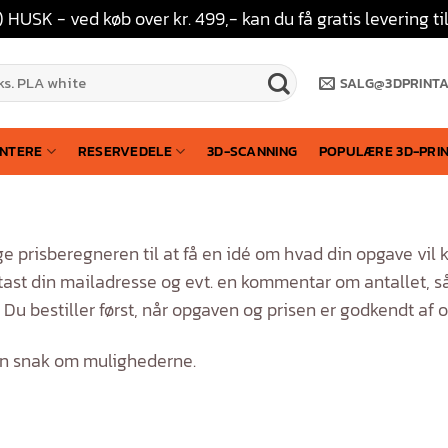
 HUSK - ved køb over kr. 499,- kan du få gratis levering
SALG@3DPRINT
INTERE
RESERVEDELE
3D-SCANNING
POPULÆRE 3D-PRI
e prisberegneren til at få en idé om hvad din opgave vil k
dtast din mailadresse og evt. en kommentar om antallet, s
Du bestiller først, når opgaven og prisen er godkendt af 
r en snak om mulighederne.