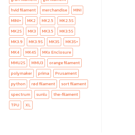
hvid filament
merchandise
MINI
MINI+
MK2
MK2.5
MK2.5S
MK2S
MK3
MK3.5
MK3.5S
MK3.9
MK3.9S
MK3S
MK3S+
MK4
MK4S
MKx Enclosure
MMU2S
MMU3
orange filament
polymaker
prima
Prusament
python
rød filament
sort filament
spectrum
sunlu
the-filament
TPU
XL