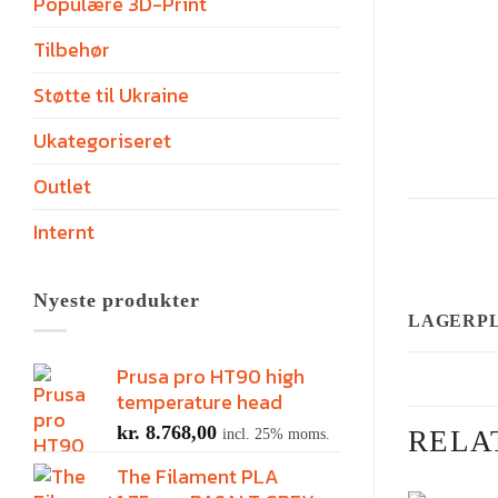
Populære 3D-Print
Tilbehør
Støtte til Ukraine
Ukategoriseret
Outlet
Internt
Nyeste produkter
LAGERP
Prusa pro HT90 high
temperature head
kr.
8.768,00
incl. 25% moms.
RELA
The Filament PLA