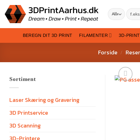
BEREGN DIT 3D PRINT
FILAMENTER
3D-PRIN
Forside
Reser
/
Sortiment
Laser Skæring og Gravering
3D Printservice
3D Scanning
3D-Printere