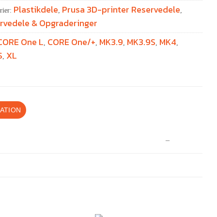
Plastikdele
Prusa 3D-printer Reservedele
rier:
,
,
rvedele & Opgraderinger
CORE One L
CORE One/+
MK3.9
MK3.9S
MK4
,
,
,
,
,
S
XL
,
ATION
–