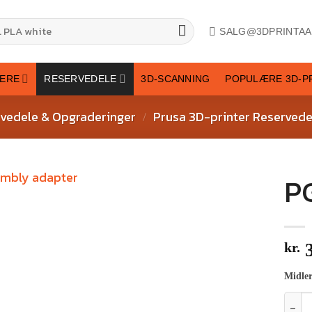
SALG@3DPRINTAA
TERE
RESERVEDELE
3D-SCANNING
POPULÆRE 3D-P
vedele & Opgraderinger
Prusa 3D-printer Reservede
/
P
kr.
3
Midler