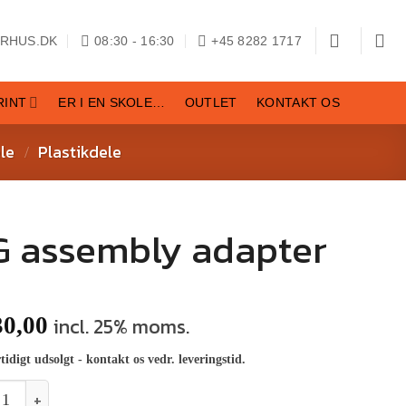
RHUS.DK
08:30 - 16:30
+45 8282 1717
RINT
ER I EN SKOLE…
OUTLET
KONTAKT OS
le
Plastikdele
/
G assembly adapter
0,00
incl. 25% moms.
tidigt udsolgt - kontakt os vedr. leveringstid.