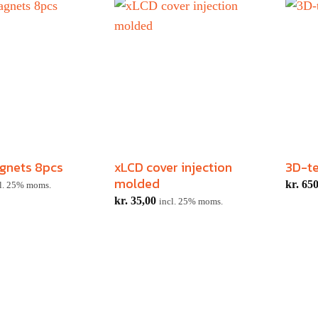
gnets 8pcs
xLCD cover injection
3D-te
molded
kr.
650
l. 25% moms.
kr.
35,00
incl. 25% moms.