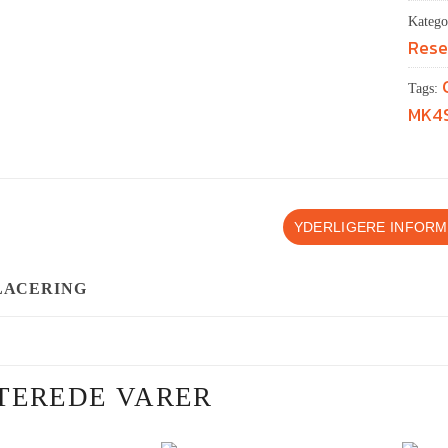
Katego
Rese
Tags:
MK4
YDERLIGERE INFORM
LACERING
TEREDE VARER