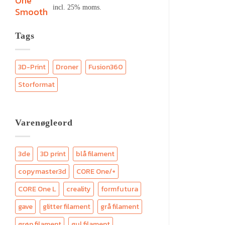
incl. 25% moms.
Tags
3D-Print
Droner
Fusion360
Storformat
Varenøgleord
3de
3D print
blå filament
copymaster3d
CORE One/+
CORE One L
creality
formfutura
gave
glitter filament
grå filament
grøn filament
gul filament