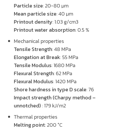
Particle size
: 20-80 µm
Mean particle size
: 40 µm
Printout density
: 1.03 g/cm3
Printout water absorption
: 0.5 %
Mechanical properties
Tensile Strength
: 48 MPa
Elongation at Break
: 55 MPa
Tensile Modulus
: 1680 MPa
Flexural Strength
: 62 MPa
Flexural Modulus
: 1420 MPa
Shore hardness in type D scale
: 76
Impact strength (Charpy method –
unnotched)
: 179 kJ/m2
Thermal properties
Melting point
: 200 °C