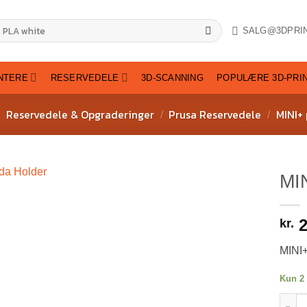
SALG@3DPRI
INTERE
RESERVEDELE
3D-SCANNING
POPULÆRE 3D-PRI
Reservedele & Opgraderinger
Prusa Reservedele
MINI+ 
/
/
MIN
2
kr.
MINI+
Kun 2 
MINI 