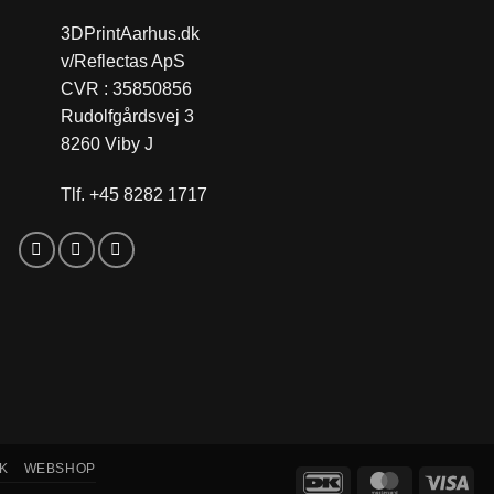
3DPrintAarhus.dk
v/Reflectas ApS
CVR : 35850856
Rudolfgårdsvej 3
8260 Viby J
Tlf. +45 8282 1717
IK
WEBSHOP
DanKort
MasterCard
Vis