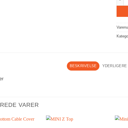
Varen
Katego
BESKRIVELSE
YDERLIGERE
er
EREDE VARER