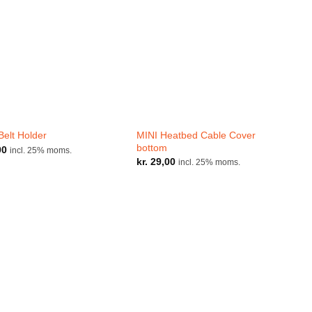
MINI Heatbed Cable Cover
Belt Holder
M
bottom
00
k
incl. 25% moms.
kr.
29,00
incl. 25% moms.