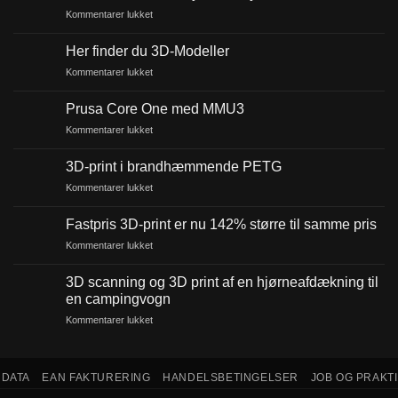
til
Kommentarer lukket
Konkurrence
–
Her finder du 3D-Modeller
Crazy
til
Kommentarer lukket
First
Her
Layer
finder
Prusa Core One med MMU3
du
til
Kommentarer lukket
3D-
Prusa
Modeller
Core
3D-print i brandhæmmende PETG
One
til
Kommentarer lukket
med
3D-
MMU3
print
Fastpris 3D-print er nu 142% større til samme pris
i
til
Kommentarer lukket
brandhæmmende
Fastpris
PETG
3D-
3D scanning og 3D print af en hjørneafdækning til
print
en campingvogn
er
til
Kommentarer lukket
nu
3D
142%
scanning
større
og
til
NDATA
EAN FAKTURERING
HANDELSBETINGELSER
JOB OG PRAKT
3D
samme
print
pris