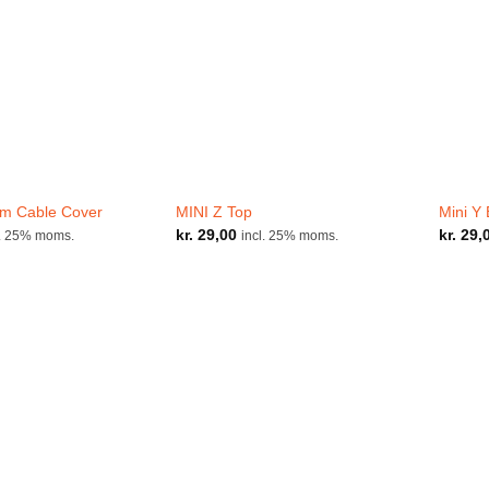
om Cable Cover
MINI Z Top
Mini Y 
kr.
29,00
kr.
29,
l. 25% moms.
incl. 25% moms.