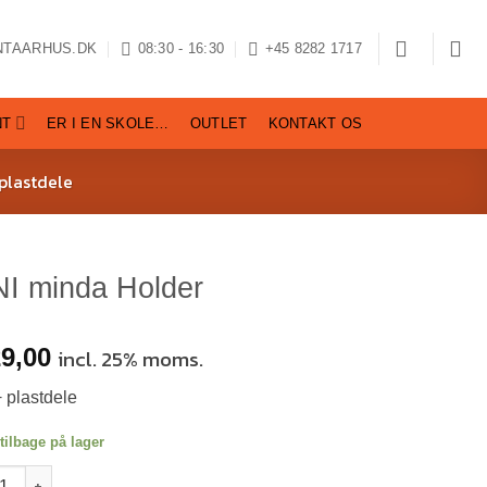
NTAARHUS.DK
08:30 - 16:30
+45 8282 1717
NT
ER I EN SKOLE…
OUTLET
KONTAKT OS
plastdele
I minda Holder
9,00
incl. 25% moms.
 plastdele
tilbage på lager
minda Holder antal