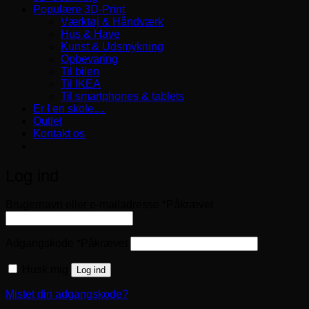
Populære 3D-Print
Værktøj & Håndværk
Hus & Have
Kunst & Udsmykning
Opbevaring
Til bilen
Til IKEA
Til smartphones & tablets
Er I en skole…
Outlet
Kontakt os
Log ind
Brugernavn eller e-mailadresse
*
Påkrævet
Adgangskode
*
Påkrævet
Husk mig
Log ind
Mistet din adgangskode?