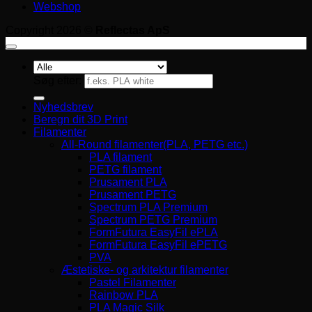
Webshop
Copyright 2026 ©
Reflectas ApS
Søg efter:
Nyhedsbrev
Beregn dit 3D Print
Filamenter
All-Round filamenter(PLA, PETG etc.)
PLA filament
PETG filament
Prusament PLA
Prusament PETG
Spectrum PLA Premium
Spectrum PETG Premium
FormFutura EasyFil ePLA
FormFutura EasyFil ePETG
PVA
Æstetiske- og arkitektur filamenter
Pastel Filamenter
Rainbow PLA
PLA Magic Silk