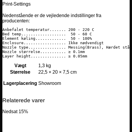
Print-Settings
Nedenstående er de vejledende indstillinger fra
producenten:
Anbefalet temperatur....... 200 - 220 C

Bed temp...................  50 - 60 C

Element køling.............  50 - 100%

Enclosure.................. Ikke nødvendigt

Nozzle type................ Messing(Brass), Hærdet stål

Nozzle størrelse........... ≥ 0.1mm
Layer height............... ≥ 0.05mm
Vægt
1,3 kg
Størrelse
22,5 × 20 × 7,5 cm
Lagerplacering
Showroom
Relaterede varer
Nedsat 15%