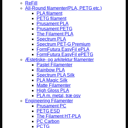
ReFill
All-Round filamenter(PLA, PETG etc.)
PLA filament
PETG filament
Prusament PLA
Prusament PETG
The Filament PLA
Spectrum PLA
Spectrum PET-G Premium
FormFutura EasyFil ePLA
FormFutura EasyFil ePETG
Æstetiske- og arkitektur filamenter
Pastel Filamenter
Rainbow PLA
Spectrum PLA Silk
PLA Magic Silk
Matte Filamenter
High Gloss PLA
PLA m. metal, træ osv
Engineering Filamenter
Prusament PC
PETG ESD
The Filament HT-PLA
PC Carbon
PCTG