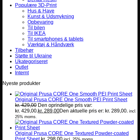
Populære 3D-Print
Hus & Have
Kunst & Udsmykning
Opbevaring
Til bilen
Til IKEA
Til smartphones & tablets
Værktøj & Håndværk
Tilbehør
Støtte til Ukraine
Ukategoriseret
Outlet
Internt
Nyeste produkter
Original Prusa CORE One Smooth PEI Print Sheet
kr.
429,00
Den oprindelige pris var:
kr. 429,00.
kr.
289,00
Den aktuelle pris er: kr. 289,00.
incl.
25% moms.
Original Prusa CORE One Textured Powder-coated
Print Sheet
kr.
298,00
incl. 25% moms.