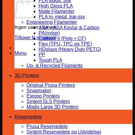
PLA Magic Silk
High Gloss PLA
Matte Filamenter
PLA m. metal, træ osv
Engineering Filamenter
Ingen varer i kurven.
ASA + ASA Kevlar & Carbon
PA(nylon)
Tilbage til shoppen
CarbonFil (Petg + CF)
Flex (TPU, TPC og TPE)
HDglass (Heavy Duty PETG)
Menu
PP
Tough PLA
Up- & Recycled Filaments
3D-Printere
Original Prusa Printers
Snapmaker
Elegoo Printers
Sinterit SLS Printers
Modix Large 3D Printers
Reservedele
Prusa Reservedele
Sinterit Reservedele og Udvidelser