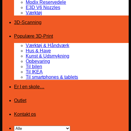
Modix Reservedele
E3D V6 Nozzles
Værktøj
3D-Scanning
Populære 3D-Print
Værktøj & Håndværk
Hus & Have
Kunst & Udsmykning
Opbevaring
Til bilen
Til IKEA
Til smartphones & tablets
Er I en skole…
Outlet
Kontakt os