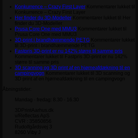
Konkurrence – Crazy First Layer
Kommentarer lukket
til
Konkurrence – Crazy First Layer
Her finder du 3D-Modeller
Kommentarer lukket
til Her
finder du 3D-Modeller
Prusa Core One med MMU3
Kommentarer lukket
til
Prusa Core One med MMU3
3D-print i brandhæmmende PETG
Kommentarer lukket
til 3D-print i brandhæmmende PETG
Fastpris 3D-print er nu 142% større til samme pris
Kommentarer lukket
til Fastpris 3D-print er nu 142%
større til samme pris
3D scanning og 3D print af en hjørneafdækning til en
campingvogn
Kommentarer lukket
til 3D scanning og
3D print af en hjørneafdækning til en campingvogn
Åbningstider:
Mandag - fredag: 8.30 - 16.30
3DPrintAarhus.dk
v/Reflectas ApS
CVR : 35850856
Rudolfgårdsvej 3
8260 Viby J