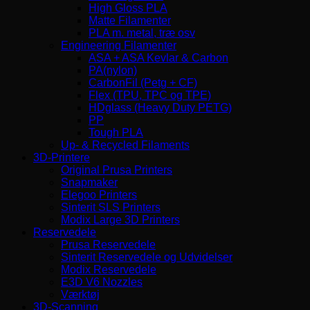
High Gloss PLA
Matte Filamenter
PLA m. metal, træ osv
Engineering Filamenter
ASA + ASA Kevlar & Carbon
PA(nylon)
CarbonFil (Petg + CF)
Flex (TPU, TPC og TPE)
HDglass (Heavy Duty PETG)
PP
Tough PLA
Up- & Recycled Filaments
3D-Printere
Original Prusa Printers
Snapmaker
Elegoo Printers
Sinterit SLS Printers
Modix Large 3D Printers
Reservedele
Prusa Reservedele
Sinterit Reservedele og Udvidelser
Modix Reservedele
E3D V6 Nozzles
Værktøj
3D-Scanning