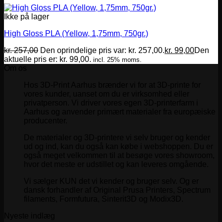
Ikke på lager
High Gloss PLA (Yellow, 1,75mm, 750gr.)
kr.
257,00
Den oprindelige pris var: kr. 257,00.
kr.
99,00
Den
aktuelle pris er: kr. 99,00.
incl. 25% moms.
Om os
Hos 3D-Print Aarhus brænder vi for at 3D-printe for
vores kunder, uanset om du er virksomhed eller
privatperson. Vi driver vores egen 3D-printerfarm i
Aarhus og anvender primært materialer fra europæiske
producenter.
De materialer og 3D-printere vi selv bruger og kender
ud og ind, kan du også kan købe i webshoppen. Du er
også meget velkommen til at besøge vores showroom,
hvor det meste er udstillet og kan leveres omgående.
Vi sælger KUN det vi kender og bruger selv. Og er
dansk forhandler af Original Prusa Printers, Spectrum
filaments, Formfutura, Sinterit3D og Modix3D.
Nyeste indlæg