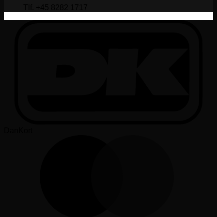
Tlf. +45 8282 1717
DanKort