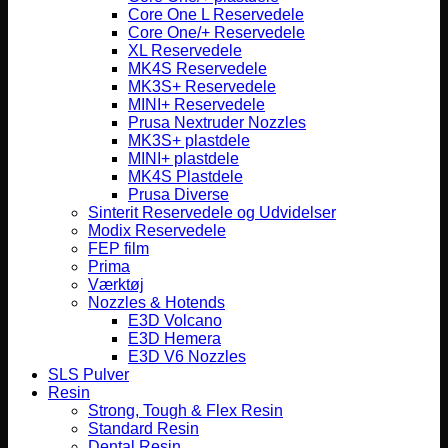
Core One L Reservedele
Core One/+ Reservedele
XL Reservedele
MK4S Reservedele
MK3S+ Reservedele
MINI+ Reservedele
Prusa Nextruder Nozzles
MK3S+ plastdele
MINI+ plastdele
MK4S Plastdele
Prusa Diverse
Sinterit Reservedele og Udvidelser
Modix Reservedele
FEP film
Prima
Værktøj
Nozzles & Hotends
E3D Volcano
E3D Hemera
E3D V6 Nozzles
SLS Pulver
Resin
Strong, Tough & Flex Resin
Standard Resin
Dental Resin