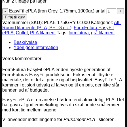
Kun 2 tilbage på lager
EasyFil ePLA (Iron Grey, 1,75mm, 1000gr.) antal
Tilføj til kurv
Varenummer (SKU):
PLAE-175IGRY-01000
Kategorier:
All-
Round filamenter(PLA, PETG etc.)
,
FormFutura EasyFil
ePLA
,
Outlet
,
PLA filament
Tags:
formfutura
,
grå filament
Beskrivelse
Yderligere information
Vores kommentarer
FormFutura EasyFil ePLA er den nyeste generation af
FormFuturas EasyFil produktserie. Fokus er at tilbyde et
materiale, der er let at printe og af høj kvalitet. EasyFil ePLA
kommer i et stort udvalg af farver og til en pris, der ikke slår
bunden ud af budgettet.
EasyFil ePLA er en anelse blødere end almindeligt PLA. Det
har gavn af god emnekøling hvis du skal printe små emner
med kort tid mellem lagene.
Vi anvender indstillingerne for
Prusament PLA
i sliceren.