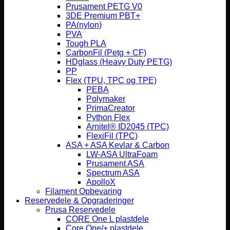
Prusament PETG V0
3DE Premium PBT+
PA(nylon)
PVA
Tough PLA
CarbonFil (Petg + CF)
HDglass (Heavy Duty PETG)
PP
Flex (TPU, TPC og TPE)
PEBA
Polymaker
PrimaCreator
Python Flex
Arnitel® ID2045 (TPC)
FlexiFil (TPC)
ASA + ASA Kevlar & Carbon
LW-ASA UltraFoam
Prusament ASA
Spectrum ASA
ApolloX
Filament Opbevaring
Reservedele & Opgraderinger
Prusa Reservedele
CORE One L plastdele
Core One/+ plastdele