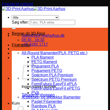
Fortsæt til indhold
Søg efter:
Beregn dit 3D Print
Salg@3DPrintAarhus.dk
08:30 - 16:30
+45 8282 1717
Filamenter
All-Round filamenter(PLA, PETG etc.)
PLA filament
PETG filament
Prusament PLA
Prusament PETG
Spectrum PLA Premium
Spectrum PETG Premium
FormFutura EasyFil ePLA
Ingen varer i kurven.
FormFutura EasyFil ePETG
PVA
Tilbage til shoppen
Æstetiske- og arkitektur filamenter
Pastel Filamenter
Kurv
Rainbow PLA