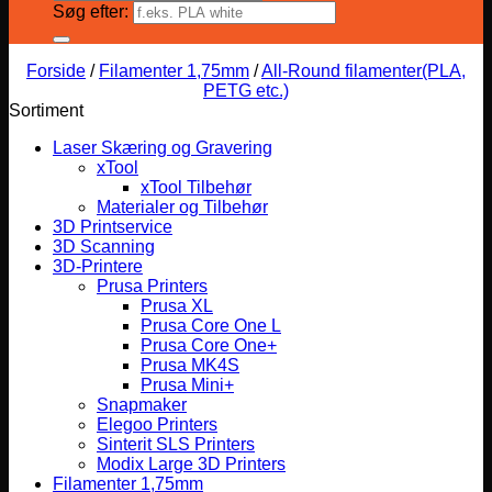
Søg efter:
Forside
/
Filamenter 1,75mm
/
All-Round filamenter(PLA,
PETG etc.)
Sortiment
Laser Skæring og Gravering
xTool
xTool Tilbehør
Materialer og Tilbehør
3D Printservice
3D Scanning
3D-Printere
Prusa Printers
Prusa XL
Prusa Core One L
Prusa Core One+
Prusa MK4S
Prusa Mini+
Snapmaker
Elegoo Printers
Sinterit SLS Printers
Modix Large 3D Printers
Filamenter 1,75mm