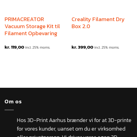
PRIMACREATOR
Creality Filament Dry
Vacuum Storage Kit til
Box 2.0
Filament Opbevaring
kr.
119,00
kr.
399,00
incl. 25% moms.
incl. 25% moms.
Om os
Hos 3D-Print Aarhus brænder vi for at 3D-printe
for vores kunder, uanset om du er virksomhed