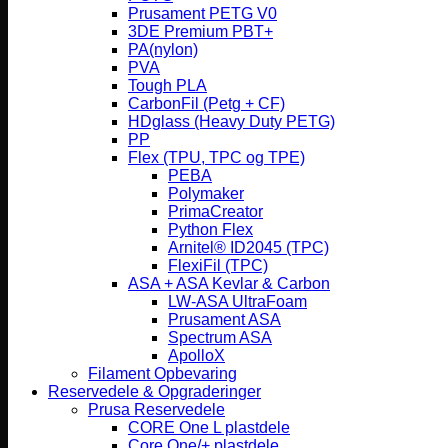
Prusament PETG V0
3DE Premium PBT+
PA(nylon)
PVA
Tough PLA
CarbonFil (Petg + CF)
HDglass (Heavy Duty PETG)
PP
Flex (TPU, TPC og TPE)
PEBA
Polymaker
PrimaCreator
Python Flex
Arnitel® ID2045 (TPC)
FlexiFil (TPC)
ASA + ASA Kevlar & Carbon
LW-ASA UltraFoam
Prusament ASA
Spectrum ASA
ApolloX
Filament Opbevaring
Reservedele & Opgraderinger
Prusa Reservedele
CORE One L plastdele
Core One/+ plastdele