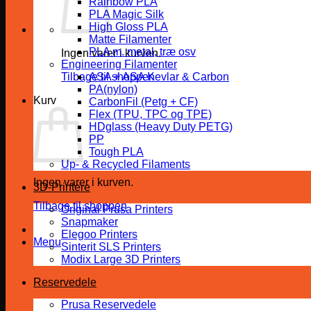
Rainbow PLA
PLA Magic Silk
High Gloss PLA
Matte Filamenter
PLA m. metal, træ osv
Ingen varer i kurven.
Engineering Filamenter
Tilbage til shoppen
ASA + ASA Kevlar & Carbon
PA(nylon)
Kurv
CarbonFil (Petg + CF)
Flex (TPU, TPC og TPE)
HDglass (Heavy Duty PETG)
PP
Tough PLA
Up- & Recycled Filaments
Ingen varer i kurven.
3D-Printere
Tilbage til shoppen
Original Prusa Printers
Snapmaker
Elegoo Printers
Menu
Sinterit SLS Printers
Modix Large 3D Printers
Reservedele
Prusa Reservedele