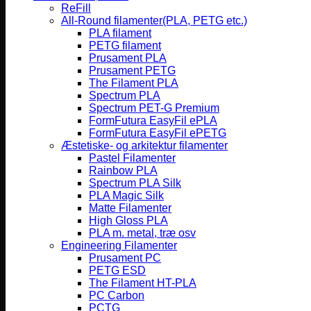
ReFill
All-Round filamenter(PLA, PETG etc.)
PLA filament
PETG filament
Prusament PLA
Prusament PETG
The Filament PLA
Spectrum PLA
Spectrum PET-G Premium
FormFutura EasyFil ePLA
FormFutura EasyFil ePETG
Æstetiske- og arkitektur filamenter
Pastel Filamenter
Rainbow PLA
Spectrum PLA Silk
PLA Magic Silk
Matte Filamenter
High Gloss PLA
PLA m. metal, træ osv
Engineering Filamenter
Prusament PC
PETG ESD
The Filament HT-PLA
PC Carbon
PCTG