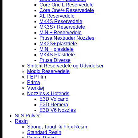
Core One L Reservedele
Core One/+ Reservedele
XL Reservedele
MK4S Reservedele
MK3S+ Reservedele
MINI+ Reservedele
Prusa Nextruder Nozzles
MK3S+ plastdele
MINI+ plastdele
MK4S Plastdele
Prusa Diverse
Sinterit Reservedele og Udvidelser
Modix Reservedele
FEP film
Prima
Værktøj
Nozzles & Hotends
E3D Volcano
E3D Hemera
E3D V6 Nozzles
SLS Pulver
Resin
Strong, Tough & Flex Resin
Standard Resin
Dental Resin