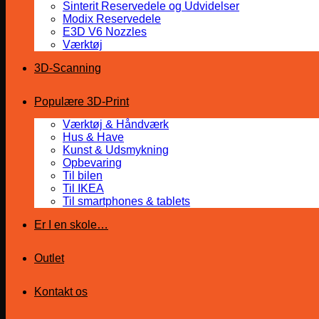
Sinterit Reservedele og Udvidelser
Modix Reservedele
E3D V6 Nozzles
Værktøj
3D-Scanning
Populære 3D-Print
Værktøj & Håndværk
Hus & Have
Kunst & Udsmykning
Opbevaring
Til bilen
Til IKEA
Til smartphones & tablets
Er I en skole…
Outlet
Kontakt os