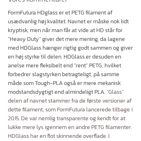
FormFutura HDglass er et PETG filament af
usædvanlig høj kvalitet. Navnet er måske nok lidt
kryptisk, men når man får at vide at HD står for
“Heavy Duty” giver det mere mening, da lagene
med HDGlass hænger rigtig godt sammen og giver
en høj styrke til delen. HDGlass er desuden en
anelse mere fleksibelt end “rent” PETG, hvilket
forbedrer slagstyrken betragteligt, på samme
måde som Tough-PLA også er mere mekanisk
modstandsdygtigt end almindeligt PLA.
“Glass”
delen af navnet stammer fra de første versioner af
dette filament, som FormFutura lancerede tilbage i
2015. De var nemlig transparente og kendt for at
lukke mere lys igennem en andre PETG filamenter.
HDGlass har en flot skinnende overflade.
I