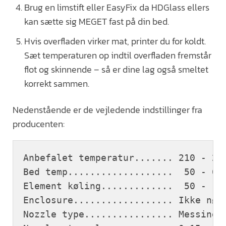
Brug en limstift eller EasyFix da HDGlass ellers
kan sætte sig MEGET fast på din bed.
Hvis overfladen virker mat, printer du for koldt.
Sæt temperaturen op indtil overfladen fremstår
flot og skinnende – så er dine lag også smeltet
korrekt sammen.
Nedenstående er de vejledende indstillinger fra
producenten:
Anbefalet temperatur....... 210 - 225
Bed temp...................  50 - 60 
Element køling.............  50 - 100
Enclosure.................. Ikke nødv
Nozzle type................ Messing(B