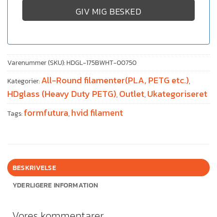
GIV MIG BESKED
Varenummer (SKU):
HDGL-175BWHT-00750
All-Round filamenter(PLA, PETG etc.)
Kategorier:
,
HDglass (Heavy Duty PETG)
Outlet
Ukategoriseret
,
,
formfutura
hvid filament
Tags:
,
BESKRIVELSE
YDERLIGERE INFORMATION
Vores kommentarer