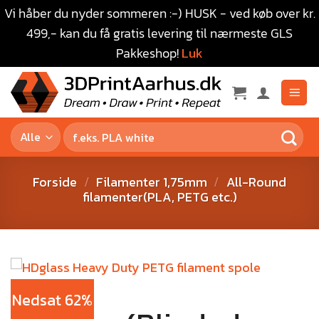
Vi håber du nyder sommeren :-) HUSK - ved køb over kr.
499,- kan du få gratis levering til nærmeste GLS
Pakkeshop!
Luk
Forside
/
Filamenter 1,75mm
/
All-Round
filamenter(PLA, PETG etc.)
Nedsat 62%