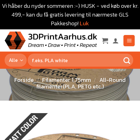
Vi håber du nyder sommeren :-) HUSK - ved køb over kr.
499,- kan du få gratis levering til nærmeste GLS
Pakkeshop!
Luk
Forside
/
Filamenter 1,75mm
/
All-Round
filamenter(PLA, PETG etc.)