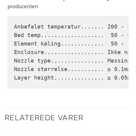
producenten:
Anbefalet temperatur....... 200 - 220
Bed temp...................  50 - 60 
Element køling.............  50 - 100
Enclosure.................. Ikke nødv
Nozzle type................ Messing(B
Nozzle størrelse........... ≥ 0.1mm
Layer height............... ≥ 0.05mm
RELATEREDE VARER