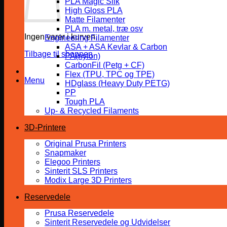
PLA Magic Silk
High Gloss PLA
Matte Filamenter
PLA m. metal, træ osv
Ingen varer i kurven.
Engineering Filamenter
ASA + ASA Kevlar & Carbon
Tilbage til shoppen
PA(nylon)
CarbonFil (Petg + CF)
Flex (TPU, TPC og TPE)
Menu
HDglass (Heavy Duty PETG)
PP
Tough PLA
Up- & Recycled Filaments
3D-Printere
Original Prusa Printers
Snapmaker
Elegoo Printers
Sinterit SLS Printers
Modix Large 3D Printers
Reservedele
Prusa Reservedele
Sinterit Reservedele og Udvidelser