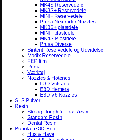
MK4S Reservedele
MK3S+ Reservedele
MINI+ Reservedele
Prusa Nextruder Nozzles
MK3S+ plastdele
MINI+ plastdele
MK4S Plastdele
Prusa Diverse
Sinterit Reservedele og Udvidelser
Modix Reservedele
FEP film
Prima
Værktøj
Nozzles & Hotends
E3D Volcano
E3D Hemera
E3D V6 Nozzles
SLS Pulver
Resin
Strong, Tough & Flex Resin
Standard Resin
Dental Resin
Populære 3D-Print
Hus & Have
Kunst & Udsmykning