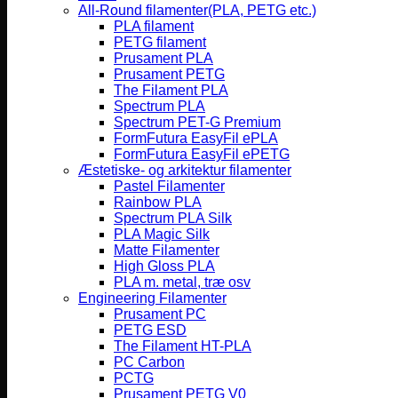
All-Round filamenter(PLA, PETG etc.)
PLA filament
PETG filament
Prusament PLA
Prusament PETG
The Filament PLA
Spectrum PLA
Spectrum PET-G Premium
FormFutura EasyFil ePLA
FormFutura EasyFil ePETG
Æstetiske- og arkitektur filamenter
Pastel Filamenter
Rainbow PLA
Spectrum PLA Silk
PLA Magic Silk
Matte Filamenter
High Gloss PLA
PLA m. metal, træ osv
Engineering Filamenter
Prusament PC
PETG ESD
The Filament HT-PLA
PC Carbon
PCTG
Prusament PETG V0