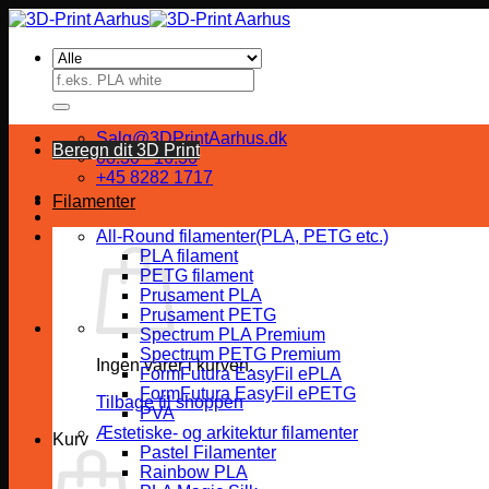
Fortsæt
til
indhold
Søg
efter:
Salg@3DPrintAarhus.dk
Beregn dit 3D Print
08:30 - 16:30
+45 8282 1717
Filamenter
All-Round filamenter(PLA, PETG etc.)
PLA filament
PETG filament
Prusament PLA
Prusament PETG
Spectrum PLA Premium
Spectrum PETG Premium
Ingen varer i kurven.
FormFutura EasyFil ePLA
FormFutura EasyFil ePETG
Tilbage til shoppen
PVA
Æstetiske- og arkitektur filamenter
Kurv
Pastel Filamenter
Rainbow PLA