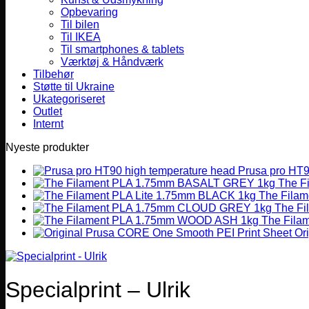
Opbevaring
Til bilen
Til IKEA
Til smartphones & tablets
Værktøj & Håndværk
Tilbehør
Støtte til Ukraine
Ukategoriseret
Outlet
Internt
Nyeste produkter
Prusa pro HT9
The F
The Filam
The F
The Fil
Or
Specialprint – Ulrik