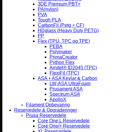
3DE Premium PBT+
PA(nylon)
PVA
Tough PLA
CarbonFil (Petg + CF)
HDglass (Heavy Duty PETG)
PP
Flex (TPU, TPC og TPE)
PEBA
Polymaker
PrimaCreator
Python Flex
Arnitel® ID2045 (TPC)
FlexiFil (TPC)
ASA + ASA Kevlar & Carbon
LW-ASA UltraFoam
Prusament ASA
Spectrum ASA
ApolloX
Filament Opbevaring
Reservedele & Opgraderinger
Prusa Reservedele
Core One L Reservedele
Core One/+ Reservedele
XL Reservedele