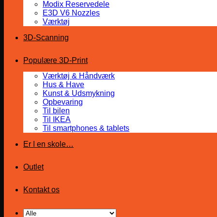
Modix Reservedele
E3D V6 Nozzles
Værktøj
3D-Scanning
Populære 3D-Print
Værktøj & Håndværk
Hus & Have
Kunst & Udsmykning
Opbevaring
Til bilen
Til IKEA
Til smartphones & tablets
Er I en skole…
Outlet
Kontakt os