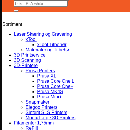
Søg
efter:
Sortiment
Laser Skæring og Gravering
xTool
xTool Tilbehør
Materialer og Tilbehør
3D Printservice
3D Scanning
3D-Printere
Prusa Printers
Prusa XL
Prusa Core One L
Prusa Core One+
Prusa MK4S
Prusa Mini+
Snapmaker
Elegoo Printers
Sinterit SLS Printers
Modix Large 3D Printers
Filamenter 1,75mm
ReFill