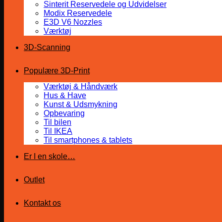
Sinterit Reservedele og Udvidelser
Modix Reservedele
E3D V6 Nozzles
Værktøj
3D-Scanning
Populære 3D-Print
Værktøj & Håndværk
Hus & Have
Kunst & Udsmykning
Opbevaring
Til bilen
Til IKEA
Til smartphones & tablets
Er I en skole…
Outlet
Kontakt os