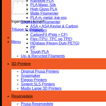
Rainbow PLA
PLA Magic Silk
High Gloss PLA
Matte Filamenter
PLA m. metal, træ osv
Ingen varer i kurven.
Engineering Filamenter
ASA + ASA Kevlar & Carbon
Tilbage til shoppen
PA(nylon)
CarbonFil (Petg + CF)
Flex (TPU, TPC og TPE)
Menu
HDglass (Heavy Duty PETG)
PP
Tough PLA
Up- & Recycled Filaments
3D-Printere
Original Prusa Printers
Snapmaker
Elegoo Printers
Sinterit SLS Printers
Modix Large 3D Printers
Reservedele
Prusa Reservedele