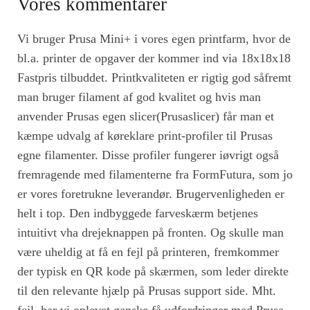
Vores kommentarer
Vi bruger Prusa Mini+ i vores egen printfarm, hvor de
bl.a. printer de opgaver der kommer ind via 18x18x18
Fastpris tilbuddet. Printkvaliteten er rigtig god såfremt
man bruger filament af god kvalitet og hvis man
anvender Prusas egen slicer(Prusaslicer) får man et
kæmpe udvalg af køreklare print-profiler til Prusas
egne filamenter. Disse profiler fungerer iøvrigt også
fremragende med filamenterne fra FormFutura, som jo
er vores foretrukne leverandør. Brugervenligheden er
helt i top. Den indbyggede farveskærm betjenes
intuitivt vha drejeknappen på fronten. Og skulle man
være uheldig at få en fejl på printeren, fremkommer
der typisk en QR kode på skærmen, som leder direkte
til den relevante hjælp på Prusas support side. Mht.
fejl, har vi oplevet ganske få udfordringer med Prusa