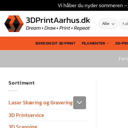
Vi håber du nyder sommeren :-)
BEREGN DIT 3D PRINT
FILAMENTER
3D-PR
For
Sortiment
Laser Skæring og Gravering
3D Printservice
3D Scanning