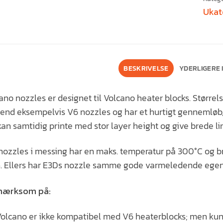
Ukat
BESKRIVELSE
YDERLIGERE
ano nozzles er designet til Volcano heater blocks. Større
end eksempelvis V6 nozzles og har et hurtigt gennemløb, d
an samtidig printe med stor layer height og give brede lin
ozzles i messing har en maks. temperatur på 300°C og brug
. Ellers har E3Ds nozzle samme gode varmeledende egensk
mærksom på:
olcano er ikke kompatibel med V6 heaterblocks; men kun