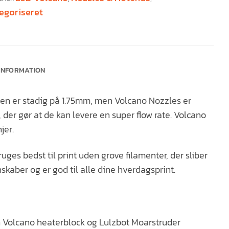
egoriseret
 INFORMATION
lsen er stadig på 1.75mm, men Volcano Nozzles er
er gør at de kan levere en super flow rate. Volcano
jer.
es bedst til print uden grove filamenter, der sliber
aber og er god til alle dine hverdagsprint.
 Volcano heaterblock og Lulzbot Moarstruder