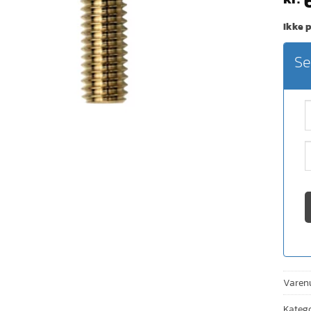
6
Ikke p
Se
Varen
Katego