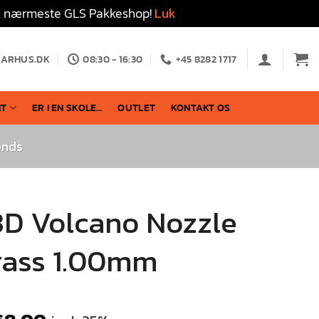
 til nærmeste GLS Pakkeshop!
Luk
AARHUS.DK
08:30 - 16:30
+45 8282 1717
NT
ER I EN SKOLE…
OUTLET
KONTAKT OS
ends
3D Volcano Nozzle
rass 1.00mm