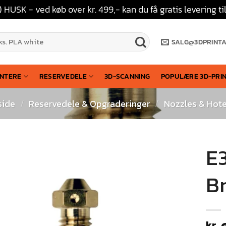
 HUSK - ved køb over kr. 499,- kan du få gratis levering
SALG@3DPRINT
INTERE
RESERVEDELE
3D-SCANNING
POPULÆRE 3D-PRI
side
/
Reservedele & Opgraderinger
/
Nozzles & Hot
E
B
kr.