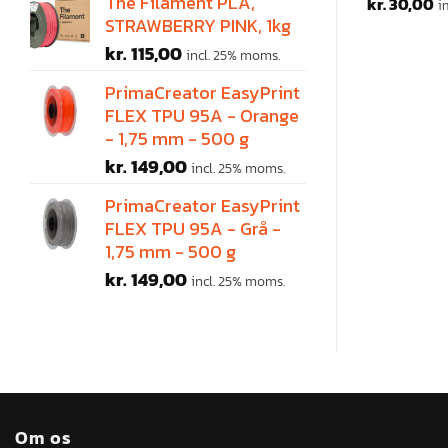
The Filament PLA,
kr.
30,00
kr.
30,00
25% moms.
incl. 25% moms.
i
STRAWBERRY PINK, 1kg
kr.
115,00
incl. 25% moms.
PrimaCreator EasyPrint
FLEX TPU 95A - Orange
- 1,75 mm - 500 g
kr.
149,00
incl. 25% moms.
PrimaCreator EasyPrint
FLEX TPU 95A - Grå -
1,75 mm - 500 g
kr.
149,00
incl. 25% moms.
Om os