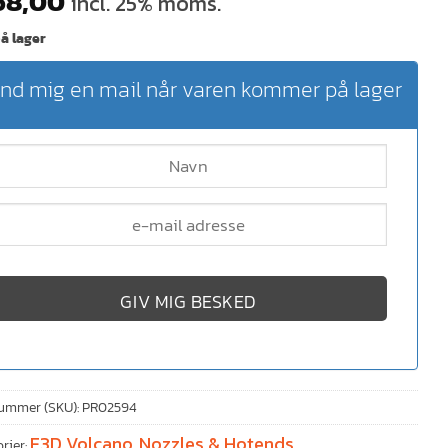
8,00
incl. 25% moms.
å lager
nd mig en mail når varen kommer på lager
GIV MIG BESKED
ummer (SKU):
PR02594
E3D Volcano
Nozzles & Hotends
rier:
,
,