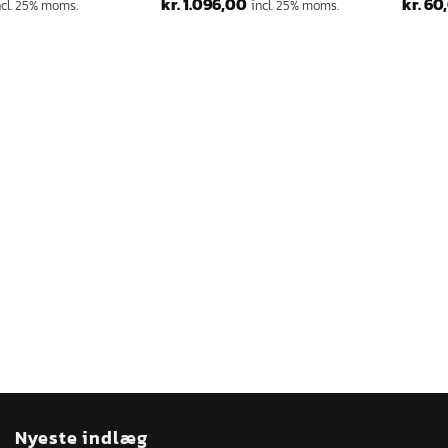
kr.
1.096,00
kr.
60
ncl. 25% moms.
incl. 25% moms.
Nyeste indlæg