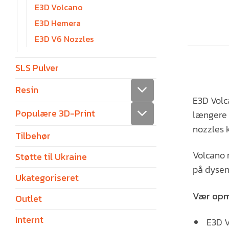
E3D Volcano
E3D Hemera
E3D V6 Nozzles
SLS Pulver
Resin
E3D Volc
Populære 3D-Print
længere 
nozzles k
Tilbehør
Volcano n
Støtte til Ukraine
på dysen
Ukategoriseret
Vær op
Outlet
Internt
E3D V