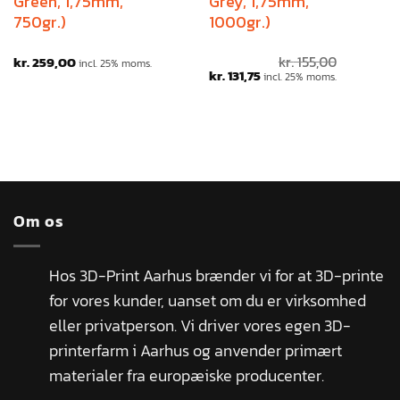
Green, 1,75mm,
Grey, 1,75mm,
750gr.)
1000gr.)
kr.
259,00
kr.
155,00
incl. 25% moms.
kr.
131,75
incl. 25% moms.
Om os
Hos 3D-Print Aarhus brænder vi for at 3D-printe
for vores kunder, uanset om du er virksomhed
eller privatperson. Vi driver vores egen 3D-
printerfarm i Aarhus og anvender primært
materialer fra europæiske producenter.