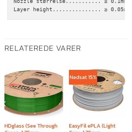
Nozzle størrelse........... ≥ 0.1mm
Layer height............... ≥ 0.05mm
RELATEREDE VARER
Nedsat 15%
HDglass (See Through
EasyFil ePLA (Light