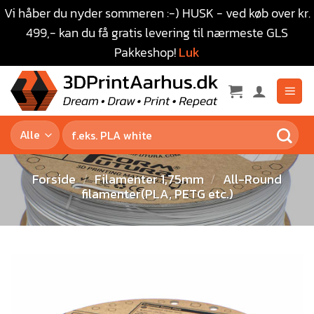
Vi håber du nyder sommeren :-) HUSK - ved køb over kr.
499,- kan du få gratis levering til nærmeste GLS
Pakkeshop!
Luk
Forside
/
Filamenter 1,75mm
/
All-Round
filamenter(PLA, PETG etc.)